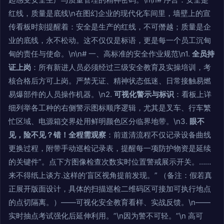
红线，质量是底线\n在图幻企业的现代化车间里，墙壁上的宣
传看板时刻提醒着：安全是生产的红线，不可僭越；质量是企
业的底线，永不松动。这不仅仅是标语，更是每一个员工沉甸
甸的责任与使命。\n\n# 一、高标准的安全作业规范\n1.
全员持
证上岗
：所有新进人员必须经过三级安全教育及实操培训，考
核合格后方可上岗。严禁无证、精神状态低迷、日常接触易燃
易爆部件的人员操作机器。\n2.
可视化警示与标识
：看板上详
细列举各工种的右侧警示图标顺序逻辑，尤其是叉车、行车繁
忙区域、电源箱交界处用鲜明颜色区分临界地带。\n3.
眼不
见，险不见？错！全程需观察
：前道清流程不仅记录设备曲线
更换过程，附带手动巡检记录表，提醒每一项防护物资是延续
的关键件”。点下方图像检查次数实时位置警戒展示开关。……
来不得纸上谈方.这样的‘盲区视角提前发现。” （备注：假若真
正展开版面设计，具体的扫描巡检二维码区可接加可执行地点
的点切隔离。）——可视化安全教育看样、实战反馈。\n­——
实时抽点考试强化后延伸利用。”\n因为警不可轻。”\n 高可